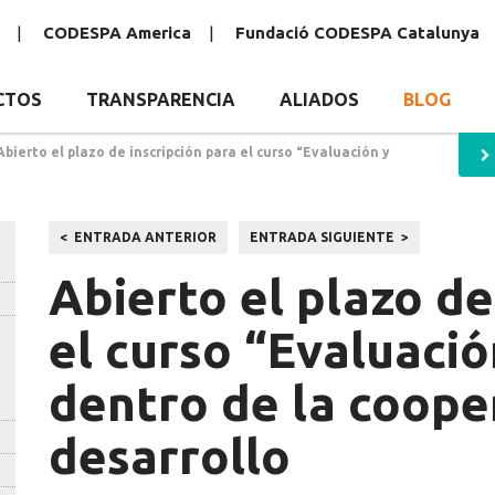
CODESPA America
Fundació CODESPA Catalunya
CTOS
TRANSPARENCIA
ALIADOS
BLOG
Abierto el plazo de inscripción para el curso “Evaluación y
Navegación
ENTRADA ANTERIOR
ENTRADA SIGUIENTE
de
Abierto el plazo de
entradas
el curso “Evaluaci
dentro de la coope
desarrollo