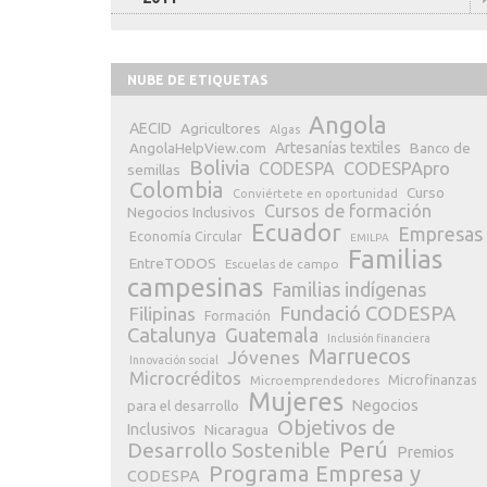
NUBE DE ETIQUETAS
Angola
AECID
Agricultores
Algas
Artesanías textiles
Banco de
AngolaHelpView.com
Bolivia
CODESPApro
CODESPA
semillas
Colombia
Curso
Conviértete en oportunidad
Cursos de formación
Negocios Inclusivos
Ecuador
Empresas
Economía Circular
EMILPA
Familias
EntreTODOS
Escuelas de campo
campesinas
Familias indígenas
Fundació CODESPA
Filipinas
Formación
Catalunya
Guatemala
Inclusión financiera
Marruecos
Jóvenes
Innovación social
Microcréditos
Microfinanzas
Microemprendedores
Mujeres
Negocios
para el desarrollo
Objetivos de
Inclusivos
Nicaragua
Perú
Desarrollo Sostenible
Premios
Programa Empresa y
CODESPA