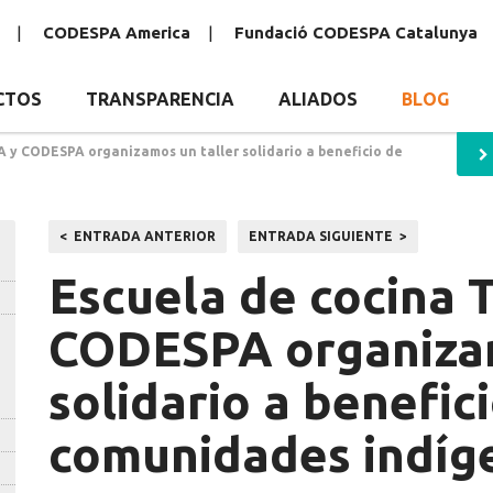
CODESPA America
Fundació CODESPA Catalunya
CTOS
TRANSPARENCIA
ALIADOS
BLOG
A y CODESPA organizamos un taller solidario a beneficio de
Navegación
ENTRADA ANTERIOR
ENTRADA SIGUIENTE
de
Escuela de cocina 
entradas
CODESPA organizam
solidario a benefic
comunidades indíg