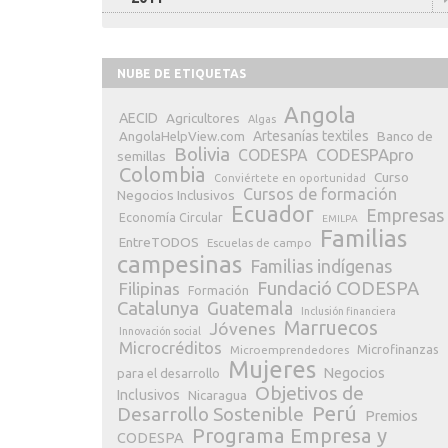
NUBE DE ETIQUETAS
Angola
AECID
Agricultores
Algas
Artesanías textiles
Banco de
AngolaHelpView.com
Bolivia
CODESPApro
CODESPA
semillas
Colombia
Curso
Conviértete en oportunidad
Cursos de formación
Negocios Inclusivos
Ecuador
Empresas
Economía Circular
EMILPA
Familias
EntreTODOS
Escuelas de campo
campesinas
Familias indígenas
Fundació CODESPA
Filipinas
Formación
Catalunya
Guatemala
Inclusión financiera
Marruecos
Jóvenes
Innovación social
Microcréditos
Microfinanzas
Microemprendedores
Mujeres
Negocios
para el desarrollo
Objetivos de
Inclusivos
Nicaragua
Perú
Desarrollo Sostenible
Premios
Programa Empresa y
CODESPA