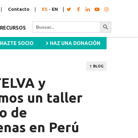
Contacto
ES
-
EN
Botón de búsqueda
Buscar:
RECURSOS
HAZTE SOCIO
HAZ UNA DONACIÓN
↑ BLOG
TELVA y
os un taller
io de
enas en Perú