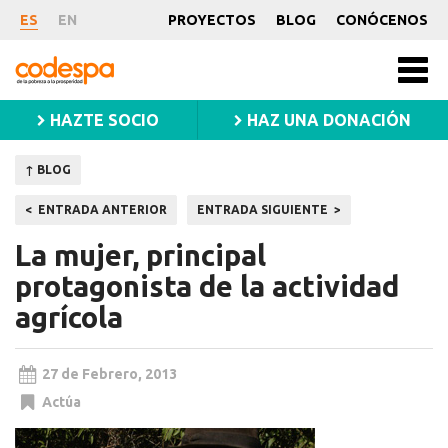
Noticia
ES
EN
PROYECTOS
BLOG
CONÓCENOS
CODESPA
Men
princ
HAZTE SOCIO
HAZ UNA DONACIÓN
↑ BLOG
Navegación
ENTRADA ANTERIOR
ENTRADA SIGUIENTE
de
La mujer, principal
entradas
protagonista de la actividad
agrícola
27 de Febrero, 2013
Actúa