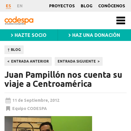
Noticia
ES
EN
PROYECTOS
BLOG
CONÓCENOS
CODESPA
Men
princ
HAZTE SOCIO
HAZ UNA DONACIÓN
↑ BLOG
Navegación
ENTRADA ANTERIOR
ENTRADA SIGUIENTE
de
Juan Pampillón nos cuenta su
entradas
viaje a Centroamérica
11 de Septiembre, 2012
Equipo CODESPA