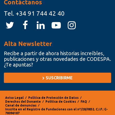
Contáctanos
Tel.
+34 91 744 42 40
Alta Newsletter
Recibe a partir de ahora historias increíbles,
publicaciones y otras novedades de CODESPA.
¿Te apuntas?
SUSCRIBIRME
Aviso Legal
⁄
Política de Protección de Datos
⁄
Derechos del Donante
⁄
Política de Cookies
⁄
FAQ
⁄
Canal de denuncias
⁄
Inscrita en el Registro de Fundaciones con el nº/28/0832. C.I.F.: G-
78096187