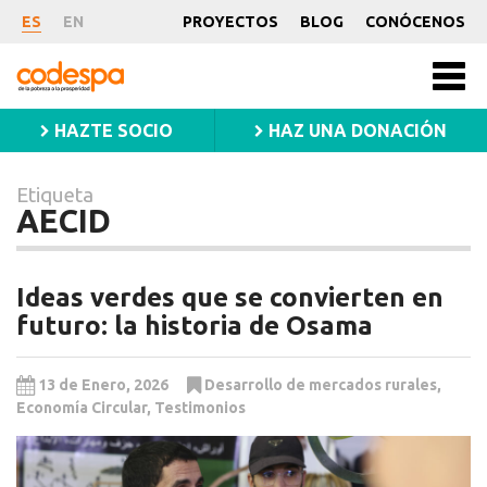
Etiqueta
ES
EN
PROYECTOS
BLOG
CONÓCENOS
AECID
CODESPA
Men
princ
HAZTE SOCIO
HAZ UNA DONACIÓN
Etiqueta
AECID
Ideas verdes que se convierten en
futuro: la historia de Osama
13 de Enero, 2026
Desarrollo de mercados rurales
,
Economía Circular
,
Testimonios