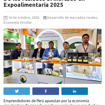
Expoalimentaria 2025
16 de octubre, 2025
Desarrollo de mercados rurales
,
Economía Circular
Twittear
Compartir
Compartir
Emprendedores de Perú apuestan por la economía