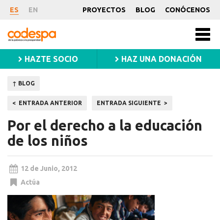
Noticia
ES
EN
PROYECTOS
BLOG
CONÓCENOS
CODESPA
Men
princ
HAZTE SOCIO
HAZ UNA DONACIÓN
↑ BLOG
Navegación
ENTRADA ANTERIOR
ENTRADA SIGUIENTE
de
Por el derecho a la educación
entradas
de los niños
12 de Junio, 2012
Actúa