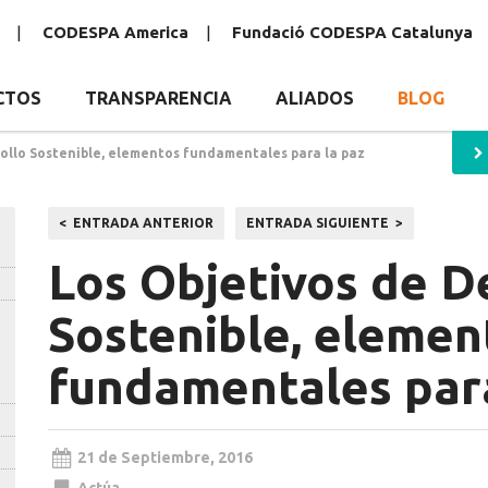
CODESPA America
Fundació CODESPA Catalunya
CTOS
TRANSPARENCIA
ALIADOS
BLOG
rollo Sostenible, elementos fundamentales para la paz
Navegación
ENTRADA ANTERIOR
ENTRADA SIGUIENTE
de
Los Objetivos de D
entradas
Sostenible, elemen
fundamentales para
21 de Septiembre, 2016