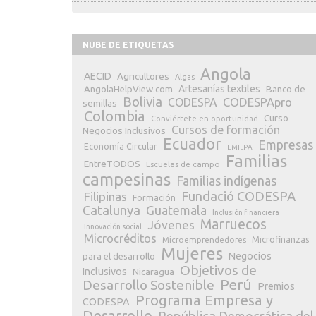
NUBE DE ETIQUETAS
Angola
AECID
Agricultores
Algas
Artesanías textiles
Banco de
AngolaHelpView.com
Bolivia
CODESPApro
CODESPA
semillas
Colombia
Curso
Conviértete en oportunidad
Cursos de formación
Negocios Inclusivos
Ecuador
Empresas
Economía Circular
EMILPA
Familias
EntreTODOS
Escuelas de campo
campesinas
Familias indígenas
Fundació CODESPA
Filipinas
Formación
Catalunya
Guatemala
Inclusión financiera
Marruecos
Jóvenes
Innovación social
Microcréditos
Microfinanzas
Microemprendedores
Mujeres
Negocios
para el desarrollo
Objetivos de
Inclusivos
Nicaragua
Perú
Desarrollo Sostenible
Premios
Programa Empresa y
CODESPA
Desarrollo