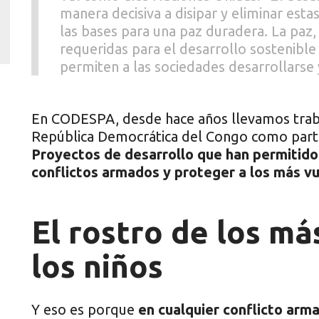
manera decisiva a disipar y eliminar esta
las bases para una paz duradera. La paz, 
requeridas para el desarrollo sostenible
permiten a las sociedades desarrollarse 
En CODESPA, desde hace años llevamos trab
República Democrática del Congo como parte
Proyectos de desarrollo que han permitido 
conflictos armados y proteger a los más vu
El rostro de los má
los niños
Y eso es porque
en cualquier conflicto arma