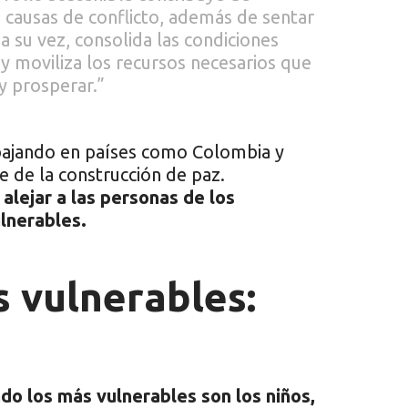
s causas de conflicto, además de sentar
a su vez, consolida las condiciones
 y moviliza los recursos necesarios que
y prosperar.”
ajando en países como Colombia y
 de la construcción de paz.
alejar a las personas de los
lnerables.
s vulnerables:
do los más vulnerables son los niños,