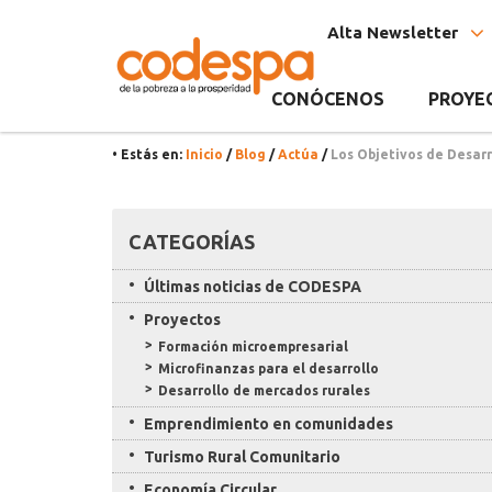
Noticia
CODESPA
Alta Newsletter
CONÓCENOS
PROYE
• Estás en:
Inicio
/
Blog
/
Actúa
/
Los Objetivos de Desar
Recursos
CATEGORÍAS
Últimas noticias de CODESPA
Proyectos
Formación microempresarial
Microfinanzas para el desarrollo
Desarrollo de mercados rurales
Emprendimiento en comunidades
Turismo Rural Comunitario
Economía Circular