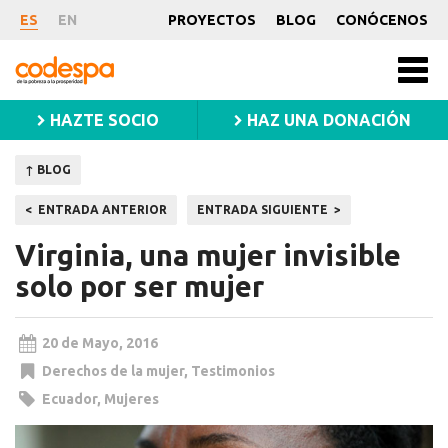
Noticia
ES
EN
PROYECTOS
BLOG
CONÓCENOS
CODESPA
Men
princ
HAZTE SOCIO
HAZ UNA DONACIÓN
↑ BLOG
Navegación
ENTRADA ANTERIOR
ENTRADA SIGUIENTE
de
Virginia, una mujer invisible
entradas
solo por ser mujer
20 de Mayo, 2016
Derechos de la mujer
,
Testimonios
Ecuador
,
Mujeres