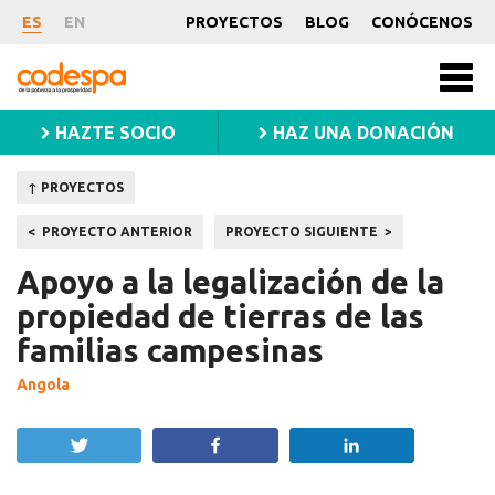
Proyecto
ES
EN
PROYECTOS
BLOG
CONÓCENOS
CODESPA
Men
princ
HAZTE SOCIO
HAZ UNA DONACIÓN
↑ PROYECTOS
Navegación
PROYECTO ANTERIOR
PROYECTO SIGUIENTE
de
Apoyo a la legalización de la
entradas
propiedad de tierras de las
familias campesinas
Angola
Twittear
Compartir
Compartir