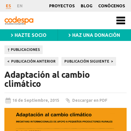
Publicación
ES
EN
PROYECTOS
BLOG
CONÓCENOS
CODESPA
Men
princ
HAZTE SOCIO
HAZ UNA DONACIÓN
↑ PUBLICACIONES
Navegación
PUBLICACIÓN ANTERIOR
PUBLICACIÓN SIGUIENTE
de
Adaptación al cambio
entradas
climático
16 de Septiembre, 2015
Descargar en PDF