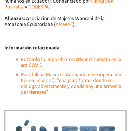
humanos en Ecuador). Cofinanciado por
Fundación
Roviralta
y
CODESPA
.
Alianzas:
Asociación de Mujeres Waorani de la
Amazonía Ecuatoriana (
AMWAE
).
Información relacionada:
Rozando lo imposible: reactivar el turismo en la
era COVID
.
Maddalena Masucci, Agregada de Cooperación
(UE en Ecuador): “una plataforma donde se
dialoga abiertamente y donde hay una armonía
de intereses”.
Recursos
Únete