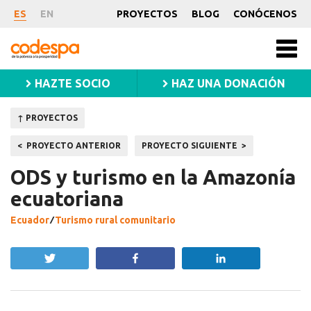
Proyecto
ES
EN
PROYECTOS
BLOG
CONÓCENOS
CODESPA
Men
princ
HAZTE SOCIO
HAZ UNA DONACIÓN
↑ PROYECTOS
Navegación
PROYECTO ANTERIOR
PROYECTO SIGUIENTE
de
ODS y turismo en la Amazonía
entradas
ecuatoriana
Ecuador
⁄
Turismo rural comunitario
Twittear
Compartir
Compartir