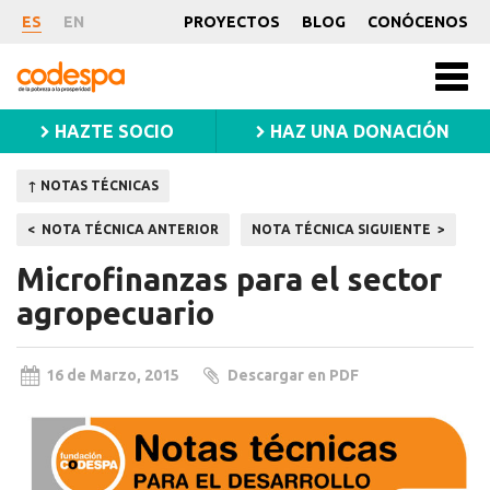
Nota
ES
EN
PROYECTOS
BLOG
CONÓCENOS
Técnica
CODESPA
Men
princ
HAZTE SOCIO
HAZ UNA DONACIÓN
↑ NOTAS TÉCNICAS
Navegación
NOTA TÉCNICA ANTERIOR
NOTA TÉCNICA SIGUIENTE
de
Microfinanzas para el sector
entradas
agropecuario
16 de Marzo, 2015
Descargar en PDF