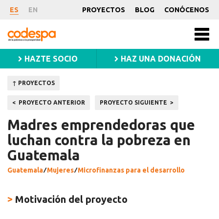
Proyecto
ES
EN
PROYECTOS
BLOG
CONÓCENOS
CODESPA
Men
princ
HAZTE SOCIO
HAZ UNA DONACIÓN
↑ PROYECTOS
Navegación
PROYECTO ANTERIOR
PROYECTO SIGUIENTE
de
Madres emprendedoras que
entradas
luchan contra la pobreza en
Guatemala
Guatemala
⁄
Mujeres
⁄
Microfinanzas para el desarrollo
>
Motivación del proyecto