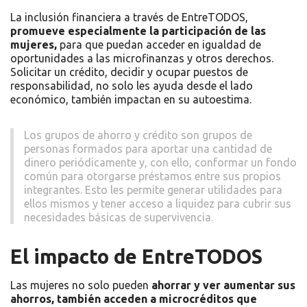
La inclusión financiera a través de EntreTODOS,
promueve especialmente la participación de las
mujeres,
para que puedan acceder en igualdad de
oportunidades a las microfinanzas y otros derechos.
Solicitar un crédito, decidir y ocupar puestos de
responsabilidad, no solo les ayuda desde el lado
económico, también impactan en su autoestima.
Los grupos de ahorro y crédito son grupos de
personas formados para aportar una cantidad de
dinero periódicamente y, con ello, conformar un fondo
común para otorgarse préstamos entre sus propios
integrantes. Esto les permite generar utilidades para
ellos mismos y tener acceso a liquidez para cubrir sus
necesidades básicas de supervivencia.
El impacto de EntreTODOS
Las mujeres no solo pueden
ahorrar y ver aumentar sus
ahorros, también acceden a microcréditos que