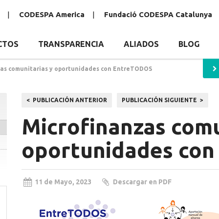
CODESPA America
Fundació CODESPA Catalunya
CTOS
TRANSPARENCIA
ALIADOS
BLOG
zas comunitarias y oportunidades con EntreTODOS
Navegación
PUBLICACIÓN ANTERIOR
PUBLICACIÓN SIGUIENTE
de
Microfinanzas comu
entradas
oportunidades co
11 de Mayo, 2023
Descargar en PDF