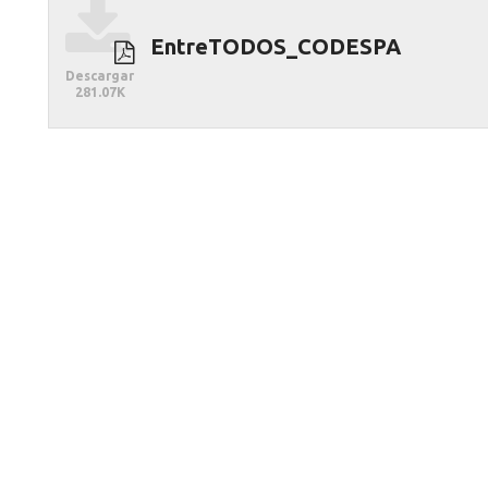
EntreTODOS_CODESPA
Descargar
281.07K