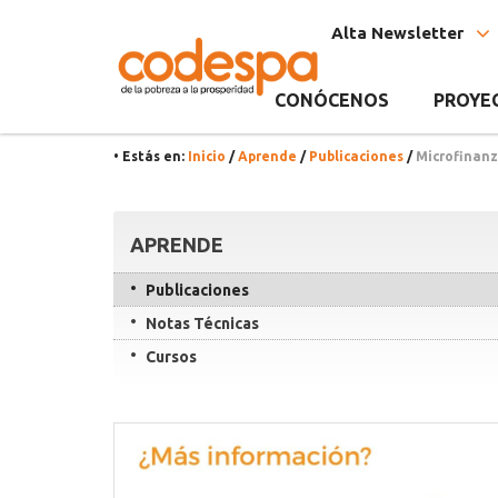
Publicación
CODESPA
Alta Newsletter
CONÓCENOS
PROYE
• Estás en:
Inicio
/
Aprende
/
Publicaciones
/
Microfinan
Recursos
APRENDE
Publicaciones
Notas Técnicas
Cursos
Contacta
con
CODESPApro