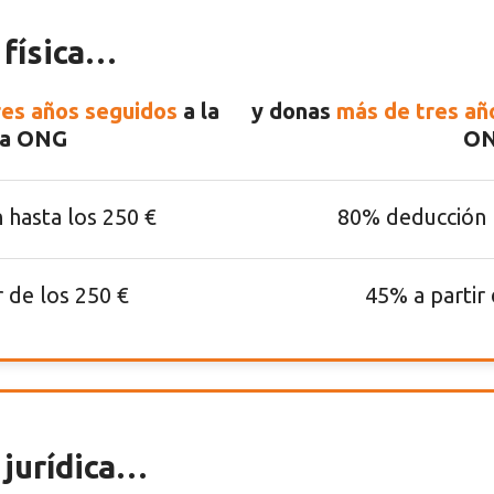
 física…
es años seguidos
a la
y donas
más de tres añ
a ONG
O
 hasta los 250 €
80% deducción h
r de los 250 €
45% a partir 
 jurídica…