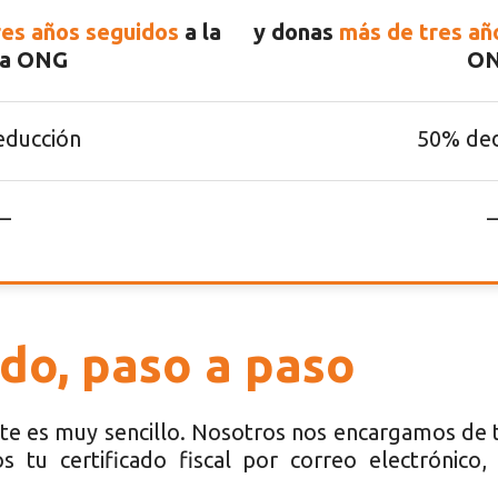
es años seguidos
a la
y donas
más de tres añ
a ONG
O
ducción
50% de
–
–
ado, paso a paso
te es muy sencillo. Nosotros nos encargamos de t
s tu certificado fiscal por correo electrónico