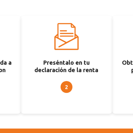
da a
Preséntalo en tu
Obt
on
declaración de la renta
2