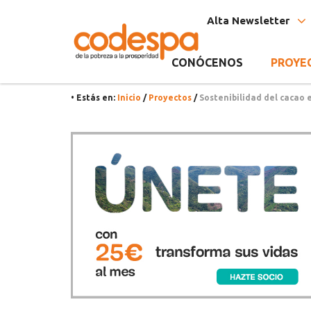
Proyecto
CODESPA
Alta Newsletter
CONÓCENOS
PROYE
• Estás en:
Inicio
/
Proyectos
/
Sostenibilidad del cacao 
Recursos
Únete