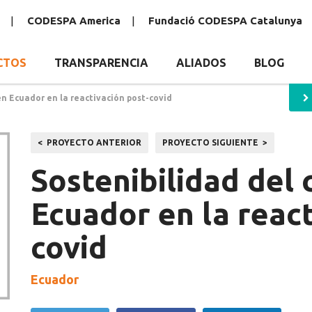
CODESPA America
Fundació CODESPA Catalunya
CTOS
TRANSPARENCIA
ALIADOS
BLOG
en Ecuador en la reactivación post-covid
Navegación
PROYECTO ANTERIOR
PROYECTO SIGUIENTE
de
Sostenibilidad del 
entradas
Ecuador en la react
covid
Ecuador