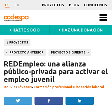
Proyecto
ES
EN
PROYECTOS
BLOG
CONÓCENOS
CODESPA
Men
princ
HAZTE SOCIO
HAZ UNA DONACIÓN
↑ PROYECTOS
Navegación
PROYECTO ANTERIOR
PROYECTO SIGUIENTE
de
REDEmpleo: una alianza
entradas
público-privada para activar el
empleo juvenil
Bolivia
⁄
Jóvenes
⁄
Formación profesional e inserción laboral
Twittear
Compartir
Compartir