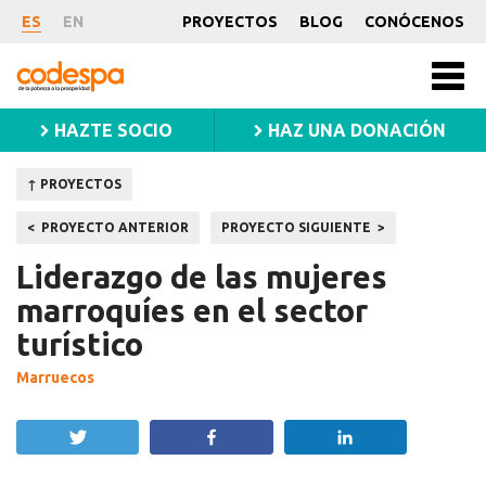
Proyecto
ES
EN
PROYECTOS
BLOG
CONÓCENOS
CODESPA
Men
princ
HAZTE SOCIO
HAZ UNA DONACIÓN
↑ PROYECTOS
Navegación
PROYECTO ANTERIOR
PROYECTO SIGUIENTE
de
Liderazgo de las mujeres
entradas
marroquíes en el sector
turístico
Marruecos
Twittear
Compartir
Compartir