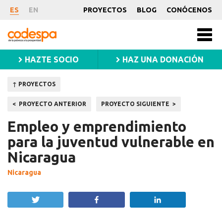
Proyecto
ES
EN
PROYECTOS
BLOG
CONÓCENOS
CODESPA
Men
princ
HAZTE SOCIO
HAZ UNA DONACIÓN
↑ PROYECTOS
Navegación
PROYECTO ANTERIOR
PROYECTO SIGUIENTE
de
Empleo y emprendimiento
entradas
para la juventud vulnerable en
Nicaragua
Nicaragua
Twittear
Compartir
Compartir