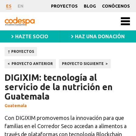
Proyecto
ES
EN
PROYECTOS
BLOG
CONÓCENOS
CODESPA
Men
princ
HAZTE SOCIO
HAZ UNA DONACIÓN
↑ PROYECTOS
Navegación
PROYECTO ANTERIOR
PROYECTO SIGUIENTE
de
DIGIXIM: tecnología al
entradas
servicio de la nutrición en
Guatemala
Guatemala
Con DIGIXIM promovemos la innovación para que
familias en el Corredor Seco accedan a alimentos a
través de plataformas con tecnología Blockchain