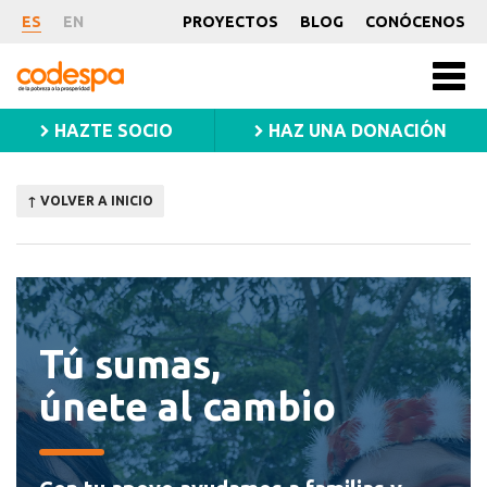
ES
EN
PROYECTOS
BLOG
CONÓCENOS
CODESPA
Men
princ
HAZTE SOCIO
HAZ UNA DONACIÓN
↑ VOLVER A INICIO
Tú sumas,
únete al cambio