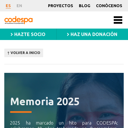
ES
EN
PROYECTOS
BLOG
CONÓCENOS
CODESPA
Men
princ
HAZTE SOCIO
HAZ UNA DONACIÓN
↑ VOLVER A INICIO
Memoria 2025
2025 ha marcado un hito para CODESPA: