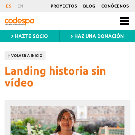
Landing
ES
EN
PROYECTOS
BLOG
CONÓCENOS
historia
CODESPA
Men
princ
sin
HAZTE SOCIO
HAZ UNA DONACIÓN
vídeo
↑ VOLVER A INICIO
Landing historia sin
vídeo