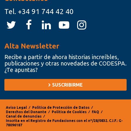
Tel.
+34 91 744 42 40
Alta Newsletter
Recibe a partir de ahora historias increíbles,
publicaciones y otras novedades de CODESPA.
¿Te apuntas?
SUSCRIBIRME
Aviso Legal
⁄
Política de Protección de Datos
⁄
Derechos del Donante
⁄
Política de Cookies
⁄
FAQ
⁄
Canal de denuncias
⁄
Inscrita en el Registro de Fundaciones con el nº/28/0832. C.I.F.: G-
78096187