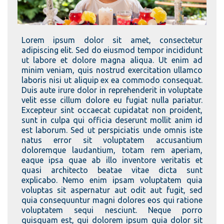
Lorem ipsum dolor sit amet, consectetur
adipiscing elit. Sed do eiusmod tempor incididunt
ut labore et dolore magna aliqua. Ut enim ad
minim veniam, quis nostrud exercitation ullamco
laboris nisi ut aliquip ex ea commodo consequat.
Duis aute irure dolor in reprehenderit in voluptate
velit esse cillum dolore eu fugiat nulla pariatur.
Excepteur sint occaecat cupidatat non proident,
sunt in culpa qui officia deserunt mollit anim id
est laborum. Sed ut perspiciatis unde omnis iste
natus error sit voluptatem accusantium
doloremque laudantium, totam rem aperiam,
eaque ipsa quae ab illo inventore veritatis et
quasi architecto beatae vitae dicta sunt
explicabo. Nemo enim ipsam voluptatem quia
voluptas sit aspernatur aut odit aut fugit, sed
quia consequuntur magni dolores eos qui ratione
voluptatem sequi nesciunt. Neque porro
quisquam est, qui dolorem ipsum quia dolor sit