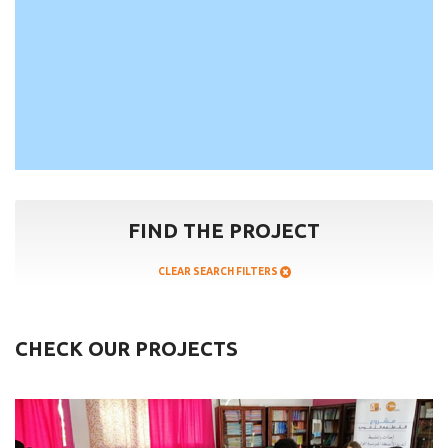
FIND THE PROJECT
CLEAR SEARCH FILTERS
CHECK OUR PROJECTS
Mejorar
la
calidad
de