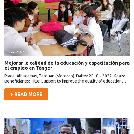
la
educación
y
capacitación
para
el
empleo
en
Tánger
Mejorar la calidad de la educación y capacitación para
el empleo en Tánger
Place: Alhucemas, Tetouan (Morocco). Dates: 2018 – 2022. Goals:
Beneficiaries: Title: Support to improve the quality of education…
READ MORE
Formación
profesional
para
jóvenes