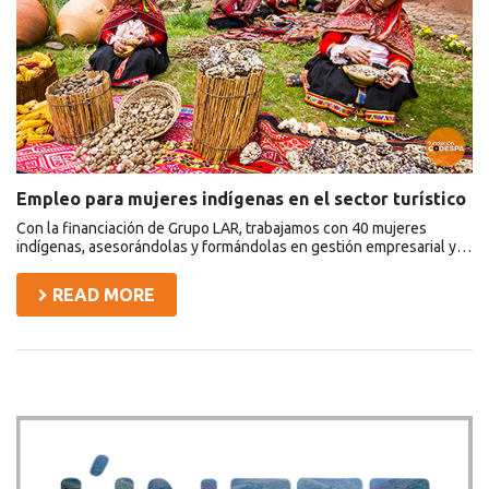
el
sector
turístico
Empleo para mujeres indígenas en el sector turístico
Con la financiación de Grupo LAR, trabajamos con 40 mujeres
indígenas, asesorándolas y formándolas en gestión empresarial y…
READ MORE
Asides
Únete