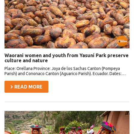
Yasuní
Park
preserve
culture
and
nature
Waorani women and youth from Yasuní Park preserve
culture and nature
Place: Orellana Province: Joya de los Sachas Canton (Pompeya
Parish) and Cononaco Canton (Aguarico Parish). Ecuador. Dates:…
READ MORE
Empleo
para
mujeres
indígenas
en