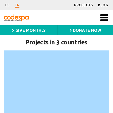
Projects
ES
EN
PROJECTS
BLOG
Fundación
Men
CODESPA
princ
GIVE MONTHLY
DONATE NOW
Projects in
countries
3