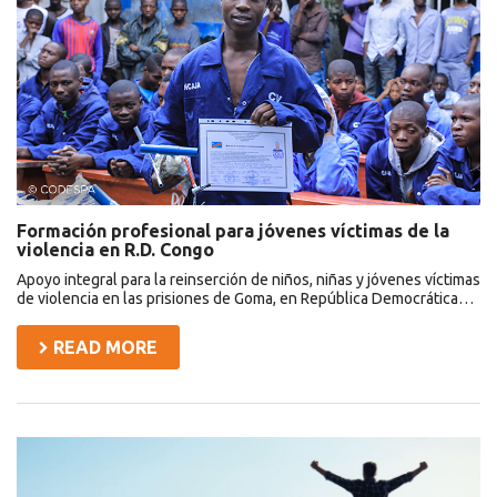
víctimas
de
la
violencia
en
R.D.
Congo
Formación profesional para jóvenes víctimas de la
violencia en R.D. Congo
Apoyo integral para la reinserción de niños, niñas y jóvenes víctimas
de violencia en las prisiones de Goma, en República Democrática…
READ MORE
Financial
Education
CRISFE
Ecuador