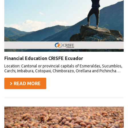
Financial Education CRISFE Ecuador
Location: Cantonal or provincial capitals of Esmeraldas, Sucumbíos,
Carchi, Imbabura, Cotopaxi, Chimborazo, Orellana and Pichincha…
READ MORE
Waorani
women
and
youth
from