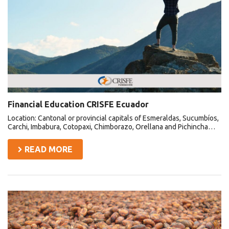
Financial Education CRISFE Ecuador
Location: Cantonal or provincial capitals of Esmeraldas, Sucumbíos,
Carchi, Imbabura, Cotopaxi, Chimborazo, Orellana and Pichincha…
READ MORE
Waorani
women
and
youth
from