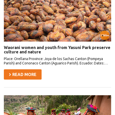
Yasuní
Park
preserve
culture
and
nature
Waorani women and youth from Yasuní Park preserve
culture and nature
Place: Orellana Province: Joya de los Sachas Canton (Pompeya
Parish) and Cononaco Canton (Aguarico Parish). Ecuador. Dates:…
READ MORE
Empleo
para
mujeres
indígenas
en