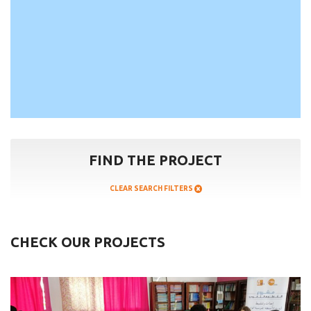
FIND THE PROJECT
CLEAR SEARCH FILTERS
CHECK OUR PROJECTS
Mejorar
la
calidad
de