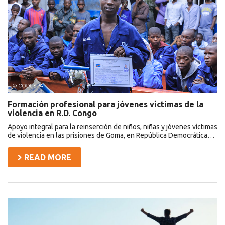
víctimas
de
la
violencia
en
R.D.
Congo
Formación profesional para jóvenes víctimas de la
violencia en R.D. Congo
Apoyo integral para la reinserción de niños, niñas y jóvenes víctimas
de violencia en las prisiones de Goma, en República Democrática…
READ MORE
Financial
Education
CRISFE
Ecuador