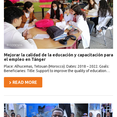
la
educación
y
capacitación
para
el
empleo
en
Tánger
Mejorar la calidad de la educación y capacitación para
el empleo en Tánger
Place: Alhucemas, Tetouan (Morocco). Dates: 2018 – 2022. Goals:
Beneficiaries: Title: Support to improve the quality of education…
READ MORE
Formación
profesional
para
jóvenes