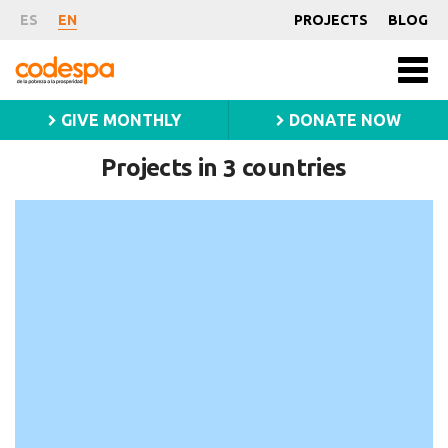
Projects
ES
EN
PROJECTS
BLOG
Fundación
Men
CODESPA
princ
GIVE MONTHLY
DONATE NOW
Projects in
countries
3