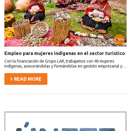
el
sector
turístico
Empleo para mujeres indígenas en el sector turístico
Con la financiación de Grupo LAR, trabajamos con 40 mujeres
indígenas, asesorándolas y formándolas en gestión empresarial y…
READ MORE
Asides
Únete