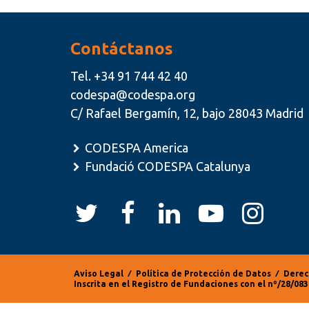
Contáctanos
Tel.
+34 91 744 42 40
codespa@codespa.org
C/ Rafael Bergamín, 12, bajo 28043 Madrid
CODESPA America
Fundació CODESPA Catalunya
Aviso Legal
⁄
Política de Protección de Datos
⁄
Derec
Inscrita en el Registro de Fundaciones con el nº/28/0832
Información