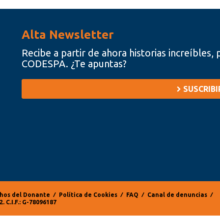
Alta Newsletter
Recibe a partir de ahora historias increíbles
CODESPA. ¿Te apuntas?
SUSCRIB
hos del Donante
⁄
Política de Cookies
⁄
FAQ
⁄
Canal de denuncias
⁄
. C.I.F.: G-78096187