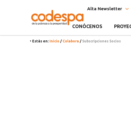
Subscripciones
CODESPA
Alta Newsletter
Socios
CONÓCENOS
PROYE
• Estás en:
Inicio
/
Colabora
/
Subscripciones Socios
Recursos