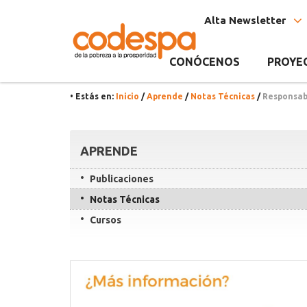
Nota
CODESPA
Alta Newsletter
Técnica
CONÓCENOS
PROYE
• Estás en:
Inicio
/
Aprende
/
Notas Técnicas
/
Responsabi
Recursos
APRENDE
Publicaciones
Notas Técnicas
Cursos
Contacta
con
CODESPApro