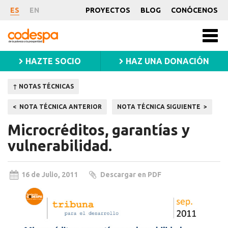
Nota
ES
EN
PROYECTOS
BLOG
CONÓCENOS
Técnica
CODESPA
Men
princ
HAZTE SOCIO
HAZ UNA DONACIÓN
↑ NOTAS TÉCNICAS
Navegación
NOTA TÉCNICA ANTERIOR
NOTA TÉCNICA SIGUIENTE
de
Microcréditos, garantías y
entradas
vulnerabilidad.
16 de Julio, 2011
Descargar en PDF