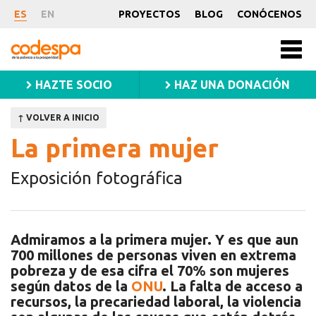
La
ES
EN
PROYECTOS
BLOG
CONÓCENOS
primera
CODESPA
Men
princ
mujer
HAZTE SOCIO
HAZ UNA DONACIÓN
↑ VOLVER A INICIO
La primera mujer
Exposición fotográfica
Admiramos a la primera mujer. Y es que aun
700 millones de personas viven en extrema
pobreza y de esa cifra el 70% son mujeres
según datos de la
ONU
. La falta de acceso a
recursos, la precariedad laboral, la violencia