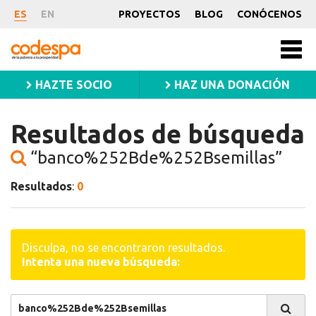
Resultados
ES
EN
PROYECTOS
BLOG
CONÓCENOS
de
CODESPA
Men
princ
búsqueda
HAZTE SOCIO
HAZ UNA DONACIÓN
para
Resultados de búsqueda
banco%252Bde%252
“banco%252Bde%252Bsemillas”
Resultados
:
0
Disculpa, no se encontraron resultados.
Intenta una nueva búsqueda:
Buscar